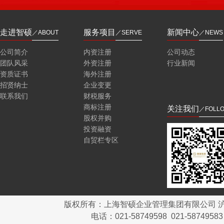
走进智硕
服务项目
新闻中心
／ABOUT
／SERVE
／NEWS
公司简介
内资注册
公司动态
团队风采
外资注册
行业新闻
资质证书
海外注册
招贤纳士
企业变更
联系我们
财税服务
商标注册
关注我们
／FOLL
股权并购
投资融资
自贸栏专区
版权所有：上海智硕企业管理集团有限公司
沪
电话：021-58749598 021-58749